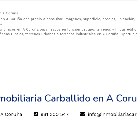
n A Coruña.
en A Coruña con precio a consultar. Imágenes, superficie, precios, ubicación, 
s.
nómicos en A Coruña organizados en función del tipo: terrenos y fincas edifica
, fincas rurales, terrenos urbanos o terrenos industriales en A Coruña. Oportu
mobiliaria Carballido en A Cor
3 A Coruña
981 200 547
info@inmobiliariacar