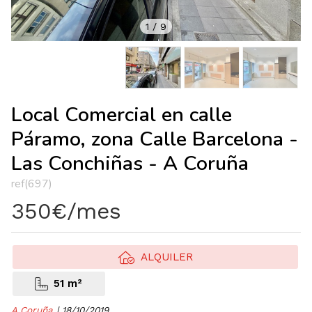
1
/
9
Local Comercial en calle
Páramo, zona Calle Barcelona -
Las Conchiñas - A Coruña
ref(697)
350€/mes
ALQUILER
51 m²
A Coruña
| 18/10/2019